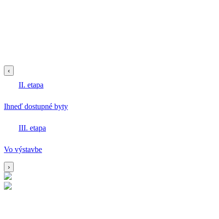
‹
II. etapa
Ihneď dostupné byty
III. etapa
Vo výstavbe
›