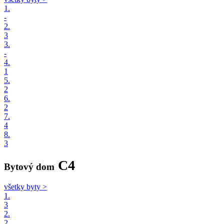
1.
-
2.
3
3.
-
4.
1
5.
2
6.
2
7.
4
8.
3
C4
Bytový dom
všetky byty >
1.
3
2.
2