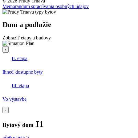
© 2026 Prúdy Trnava
Memorandum spracúvania osobných údajov
Dom a podlažie
Zobraziť etapy a budovy
‹
II. etapa
Ihneď dostupné byty
III. etapa
Vo výstavbe
›
I1
Bytový dom
všetky byty >