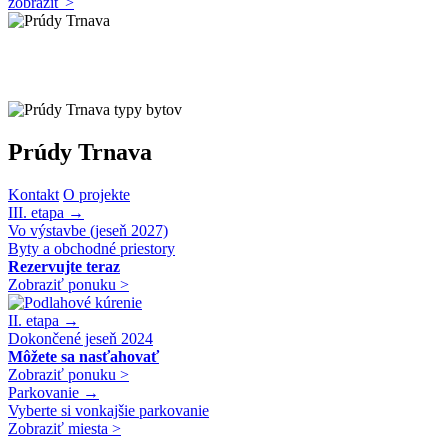
zobraziť >
Prúdy Trnava
Kontakt
O projekte
III. etapa
→
Vo výstavbe (jeseň 2027)
Byty a obchodné priestory
Rezervujte teraz
Zobraziť ponuku >
II. etapa
→
Dokončené jeseň 2024
Môžete sa nasťahovať
Zobraziť ponuku >
Parkovanie
→
Vyberte si vonkajšie parkovanie
Zobraziť miesta >