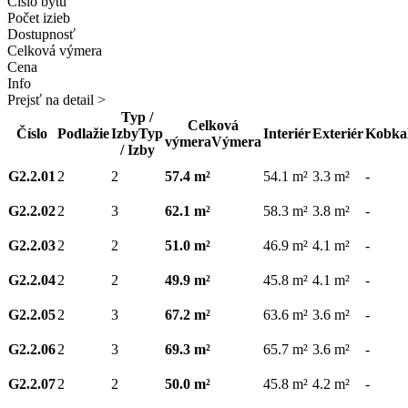
Číslo bytu
Počet izieb
Dostupnosť
Celková výmera
Cena
Info
Prejsť na detail >
Typ /
Celková
Číslo
Podlažie
Izby
Typ
Interiér
Exteriér
Kobka
výmera
Výmera
/ Izby
G2.2.01
2
2
57.4 m²
54.1 m²
3.3 m²
-
G2.2.02
2
3
62.1 m²
58.3 m²
3.8 m²
-
G2.2.03
2
2
51.0 m²
46.9 m²
4.1 m²
-
G2.2.04
2
2
49.9 m²
45.8 m²
4.1 m²
-
G2.2.05
2
3
67.2 m²
63.6 m²
3.6 m²
-
G2.2.06
2
3
69.3 m²
65.7 m²
3.6 m²
-
G2.2.07
2
2
50.0 m²
45.8 m²
4.2 m²
-