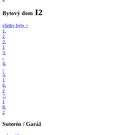
I2
Bytový dom
všetky byty >
1.
2
2.
1
3.
-
4.
-
5.
1
6.
2
7.
1
8.
2
Suterén / Garáž