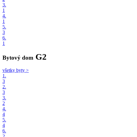
3.
1
4.
1
5.
3
6.
1
G2
Bytový dom
všetky byty >
1.
3
2.
3
3.
2
4.
4
5.
4
6.
2