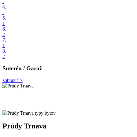
-
4.
-
5.
1
6.
2
7.
1
8.
2
Suterén / Garáž
zobraziť >
Prúdy Trnava