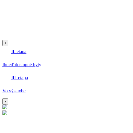
‹
II. etapa
Ihneď dostupné byty
III. etapa
Vo výstavbe
›