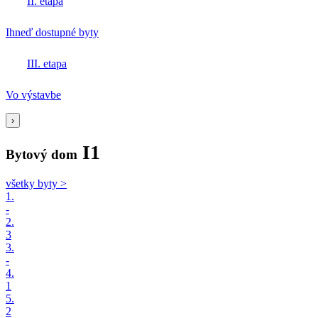
II. etapa
Ihneď dostupné byty
III. etapa
Vo výstavbe
›
I1
Bytový dom
všetky byty >
1.
-
2.
3
3.
-
4.
1
5.
2