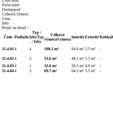
Číslo bytu
Počet izieb
Dostupnosť
Celková výmera
Cena
Info
Prejsť na detail >
Typ /
Celková
Číslo
Podlažie
Izby
Typ
Interiér
Exteriér
Kobka
výmera
Výmera
/ Izby
I1.4.01
4
4
100.2 m²
94.6 m²
5.5 m²
-
I1.4.02
4
2
53.6 m²
48.1 m²
5.5 m²
-
I1.4.03
4
1
32.6 m²
28.5 m²
4.0 m²
-
I1.4.04
4
3
69.7 m²
64.2 m²
5.5 m²
-