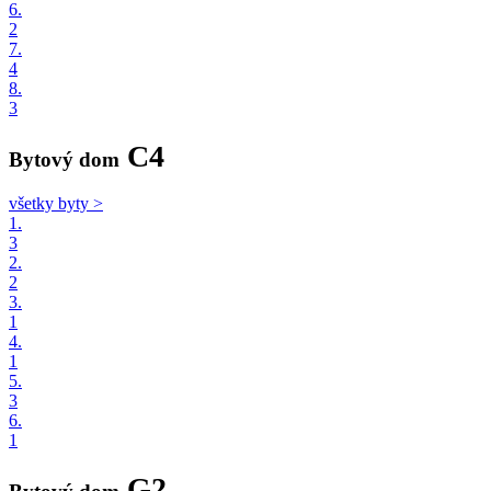
6.
2
7.
4
8.
3
C4
Bytový dom
všetky byty >
1.
3
2.
2
3.
1
4.
1
5.
3
6.
1
G2