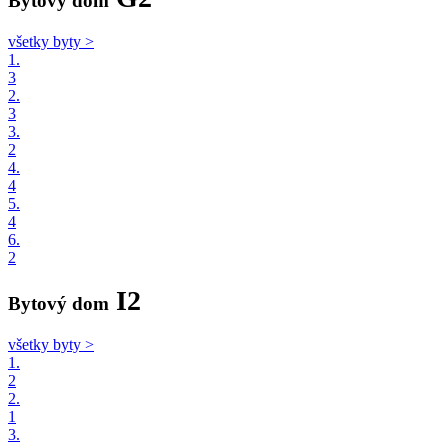
Bytový dom
všetky byty >
1.
3
2.
3
3.
2
4.
4
5.
4
6.
2
I2
Bytový dom
všetky byty >
1.
2
2.
1
3.