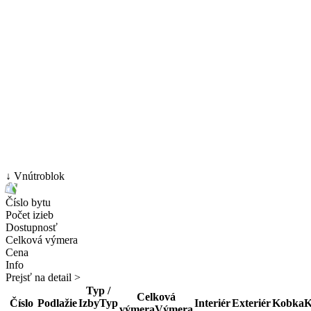
↓ Vnútroblok
Číslo bytu
Počet izieb
Dostupnosť
Celková výmera
Cena
Info
Prejsť na detail >
Typ /
Celková
Číslo
Podlažie
Izby
Typ
Interiér
Exteriér
Kobka
K
výmera
Výmera