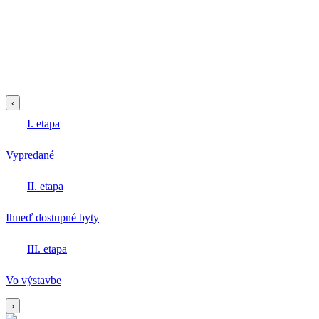
‹
I. etapa
Vypredané
II. etapa
Ihneď dostupné byty
III. etapa
Vo výstavbe
›