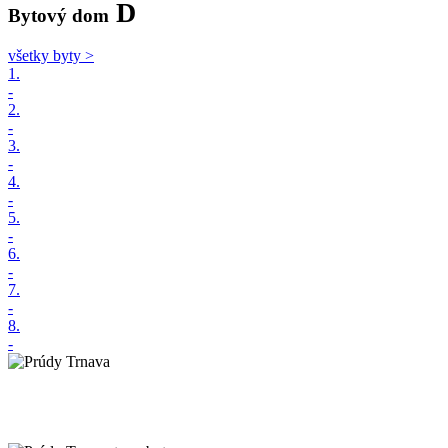
D
Bytový dom
všetky byty >
1.
-
2.
-
3.
-
4.
-
5.
-
6.
-
7.
-
8.
-