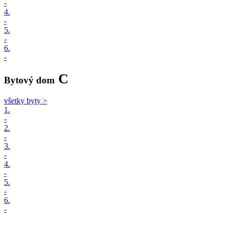
-
4.
-
5.
-
6.
-
C
Bytový dom
všetky byty >
1.
-
2.
-
3.
-
4.
-
5.
-
6.
-