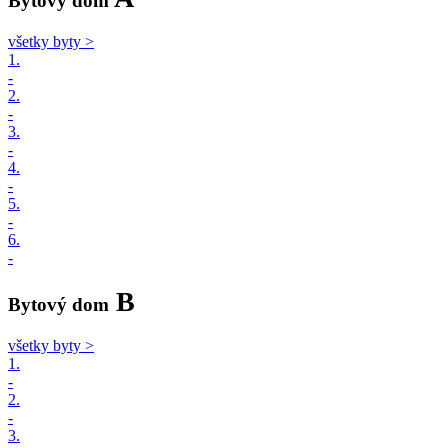
Bytový dom
všetky byty >
1.
-
2.
-
3.
-
4.
-
5.
-
6.
-
B
Bytový dom
všetky byty >
1.
-
2.
-
3.