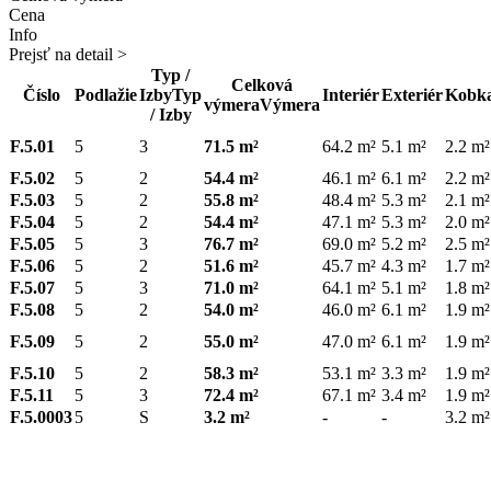
Cena
Info
Prejsť na detail >
Typ /
Celková
Číslo
Podlažie
Izby
Typ
Interiér
Exteriér
Kobk
výmera
Výmera
/ Izby
F.5.01
5
3
71.5 m²
64.2 m²
5.1 m²
2.2 m²
F.5.02
5
2
54.4 m²
46.1 m²
6.1 m²
2.2 m²
F.5.03
5
2
55.8 m²
48.4 m²
5.3 m²
2.1 m²
F.5.04
5
2
54.4 m²
47.1 m²
5.3 m²
2.0 m²
F.5.05
5
3
76.7 m²
69.0 m²
5.2 m²
2.5 m²
F.5.06
5
2
51.6 m²
45.7 m²
4.3 m²
1.7 m²
F.5.07
5
3
71.0 m²
64.1 m²
5.1 m²
1.8 m²
F.5.08
5
2
54.0 m²
46.0 m²
6.1 m²
1.9 m²
F.5.09
5
2
55.0 m²
47.0 m²
6.1 m²
1.9 m²
F.5.10
5
2
58.3 m²
53.1 m²
3.3 m²
1.9 m²
F.5.11
5
3
72.4 m²
67.1 m²
3.4 m²
1.9 m²
F.5.0003
5
S
3.2 m²
-
-
3.2 m²