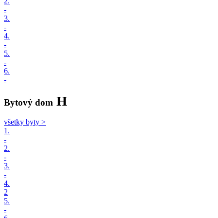
2.
-
3.
-
4.
-
5.
-
6.
-
H
Bytový dom
všetky byty >
1.
-
2.
-
3.
-
4.
2
5.
-