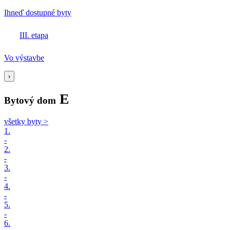
Ihneď dostupné byty
III. etapa
Vo výstavbe
›
E
Bytový dom
všetky byty >
1.
-
2.
-
3.
-
4.
-
5.
-
6.