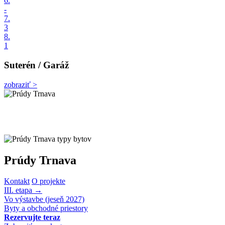
6.
-
7.
3
8.
1
Suterén / Garáž
zobraziť >
Prúdy Trnava
Kontakt
O projekte
III. etapa
→
Vo výstavbe (jeseň 2027)
Byty a obchodné priestory
Rezervujte teraz