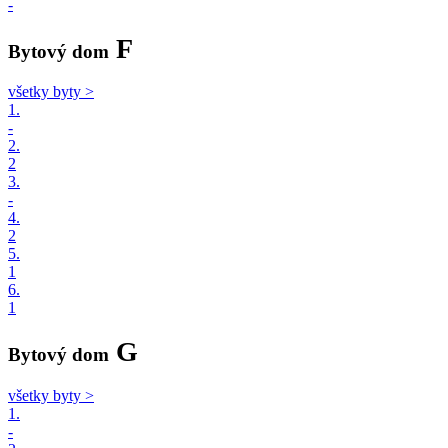
-
F
Bytový dom
všetky byty >
1.
-
2.
2
3.
-
4.
2
5.
1
6.
1
G
Bytový dom
všetky byty >
1.
-