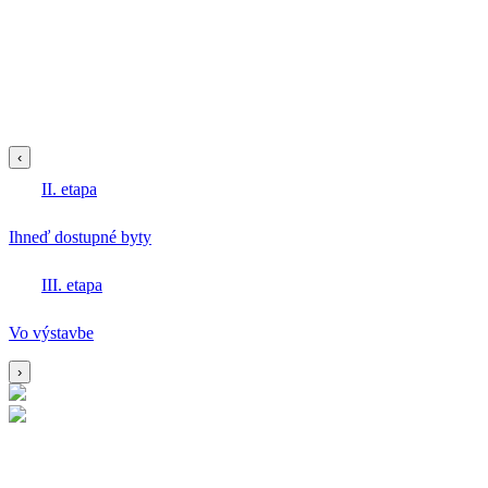
‹
II. etapa
Ihneď dostupné byty
III. etapa
Vo výstavbe
›