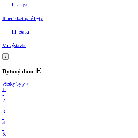
II. etapa
Ihneď dostupné byty
III. etapa
Vo výstavbe
›
E
Bytový dom
všetky byty >
1.
-
2.
-
3.
-
4.
-
5.