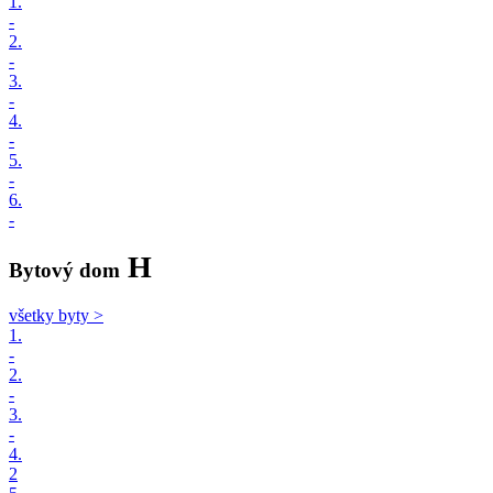
1.
-
2.
-
3.
-
4.
-
5.
-
6.
-
H
Bytový dom
všetky byty >
1.
-
2.
-
3.
-
4.
2