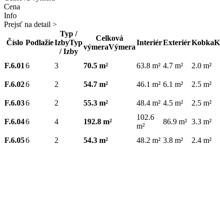
Cena
Info
Prejsť na detail >
Typ /
Celková
Číslo
Podlažie
Izby
Typ
Interiér
Exteriér
Kobka
K
výmera
Výmera
/ Izby
F.6.01
6
3
70.5 m²
63.8 m²
4.7 m²
2.0 m²
F.6.02
6
2
54.7 m²
46.1 m²
6.1 m²
2.5 m²
F.6.03
6
2
55.3 m²
48.4 m²
4.5 m²
2.5 m²
102.6
F.6.04
6
4
192.8 m²
86.9 m²
3.3 m²
m²
F.6.05
6
2
54.3 m²
48.2 m²
3.8 m²
2.4 m²