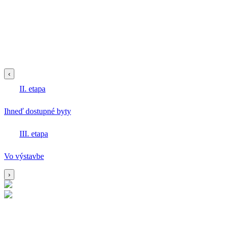
‹
II. etapa
Ihneď dostupné byty
III. etapa
Vo výstavbe
›