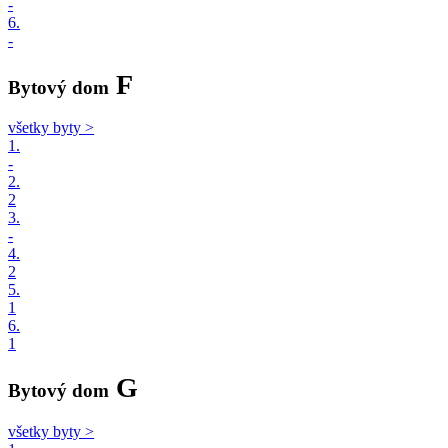
-
6.
-
F
Bytový dom
všetky byty >
1.
-
2.
2
3.
-
4.
2
5.
1
6.
1
G
Bytový dom
všetky byty >