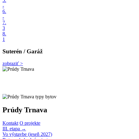
5.
-
6.
-
7.
3
8.
1
Suterén / Garáž
zobraziť >
Prúdy Trnava
Kontakt
O projekte
III. etapa
→
Vo výstavbe (jeseň 2027)